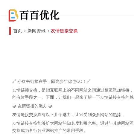
首页
新闻资讯
友情链接交换
🔗 小红书链接在手，阳光少年你也GO！🔗
友情链接交换，是指互联网上的不同网站之间通过相互添加链接，
的有效手段之一。下面，让我们一起来了解一下友情链接交换的魅
🤝 友情链接的魅力 🤝
友情链接交换具有以下几个魅力，让它受到众多网站的热捧。
友情链接交换能够扩大网站的知名度和曝光率。通过与其他网站互
交换成为各行各业网站推广的常用手段。